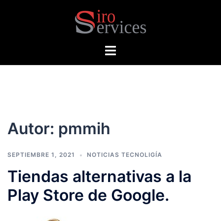
Saltar
al
contenido
Alternar
menú
Autor:
pmmih
SEPTIEMBRE 1, 2021
NOTICIAS TECNOLIGÍA
Tiendas alternativas a la
Play Store de Google.